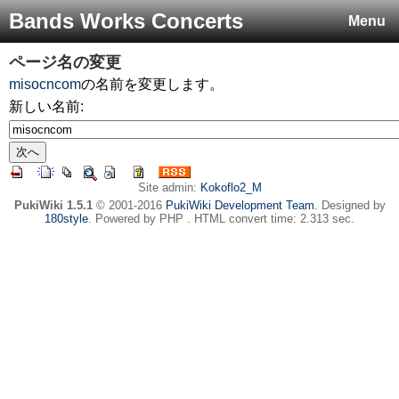
Bands Works Concerts
Menu
ページ名の変更
misocncom
の名前を変更します。
新しい名前:
Site admin:
Kokoflo2_M
PukiWiki 1.5.1
© 2001-2016
PukiWiki Development Team
. Designed by
180style
. Powered by PHP . HTML convert time: 2.313 sec.