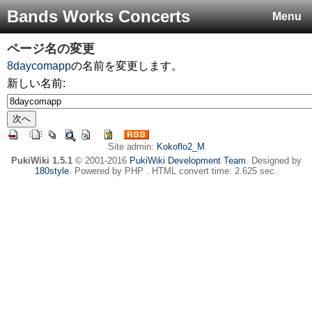
Bands Works Concerts
Menu
ページ名の変更
8daycomapp
の名前を変更します。
新しい名前:
Site admin:
Kokoflo2_M
PukiWiki 1.5.1
© 2001-2016
PukiWiki Development Team
. Designed by
180style
. Powered by PHP . HTML convert time: 2.625 sec.