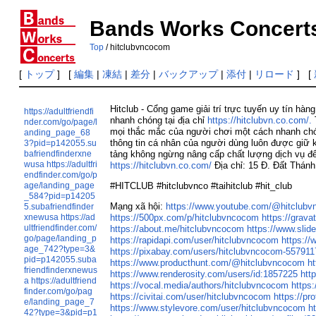
Bands Works Concert
Top
/ hitclubvncocom
[
トップ
] [
編集
|
凍結
|
差分
|
バックアップ
|
添付
|
リロード
] [
Hitclub - Cổng game giải trí trực tuyến uy tín h
https://adultfriendfi
nhanh chóng tại địa chỉ
https://hitclubvn.co.com/.
nder.com/go/page/l
mọi thắc mắc của người chơi một cách nhanh chóng
anding_page_68
thông tin cá nhân của người dùng luôn được giữ k
3?pid=p142055.su
bafriendfinderxne
tảng không ngừng nâng cấp chất lượng dịch vụ để d
wusa
https://adultfri
https://hitclubvn.co.com/
Địa chỉ: 15 Đ. Đất Thán
endfinder.com/go/p
age/landing_page
#HITCLUB #hitclubvnco #taihitclub #hit_club
_584?pid=p14205
Mạng xã hội:
https://www.youtube.com/@hitclub
5.subafriendfinder
xnewusa
https://ad
https://500px.com/p/hitclubvncocom
https://grav
ultfriendfinder.com/
https://about.me/hitclubvncocom
https://www.sli
go/page/landing_p
https://rapidapi.com/user/hitclubvncocom
https://
age_742?type=3&
https://pixabay.com/users/hitclubvncocom-557911
pid=p142055.suba
https://www.producthunt.com/@hitclubvncocom
h
friendfinderxnewus
https://www.renderosity.com/users/id:1857225
htt
a
https://adultfriend
https://vocal.media/authors/hitclubvncocom
https
finder.com/go/pag
https://civitai.com/user/hitclubvncocom
https://pr
e/landing_page_7
https://www.stylevore.com/user/hitclubvncocom
h
42?type=3&pid=p1