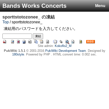
Bands Works Concerts
Menu
sporttstotozonee_
の凍結
Top
/ sporttstotozonee_
凍結用のパスワードを入力してください。
Site admin:
Kokoflo2_M
PukiWiki 1.5.1
© 2001-2016
PukiWiki Development Team
. Designed by
180style
. Powered by PHP . HTML convert time: 0.002 sec.