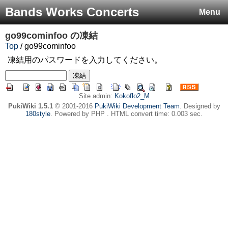
Bands Works Concerts
Menu
go99cominfoo
の凍結
Top
/ go99cominfoo
凍結用のパスワードを入力してください。
Site admin:
Kokoflo2_M
PukiWiki 1.5.1
© 2001-2016
PukiWiki Development Team
. Designed by
180style
. Powered by PHP . HTML convert time: 0.003 sec.