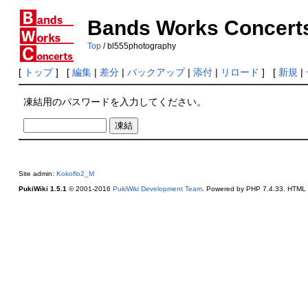
Bands Works Concert
Top
/ bl555photography
[
トップ
] [
編集
|
差分
|
バックアップ
|
添付
|
リロード
] [
新規
|
凍結用のパスワードを入力してください。
Site admin:
Kokoflo2_M
PukiWiki 1.5.1
© 2001-2016
PukiWiki Development Team
. Powered by PHP 7.4.33. HTML c