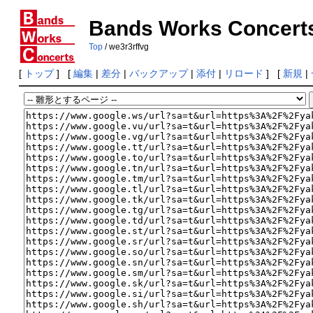
Bands Works Concert
Top
/ we3r3rffvg
[
トップ
] [
編集
|
差分
|
バックアップ
|
添付
|
リロード
] [
新規
|