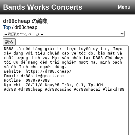
Bands Works Concerts
Menu
dr88cheap
の編集
Top
/ dr88cheap