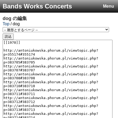
Bands Works Concerts
Menu
dog
の編集
Top
/ dog