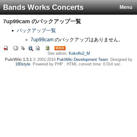
Bands Works Concerts
Menu
7up99cam
のバックアップ一覧
バックアップ一覧
7up99cam
のバックアップはありません。
Site admin:
Kokoflo2_M
PukiWiki 1.5.1
© 2001-2016
PukiWiki Development Team
. Designed by
180style
. Powered by PHP . HTML convert time: 0.014 sec.